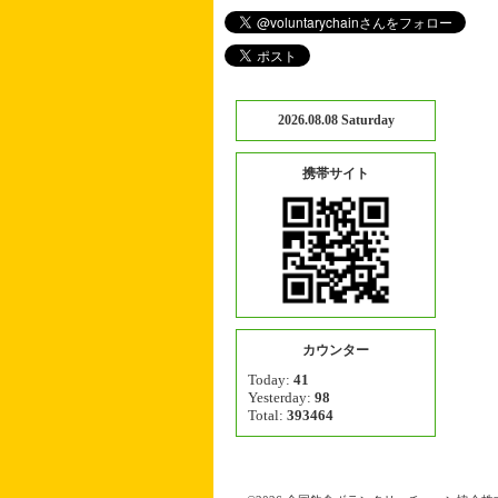
2026.08.08 Saturday
携帯サイト
カウンター
Today:
41
Yesterday:
98
Total:
393464